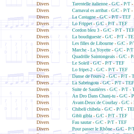
Divers
Tarentelle italienne
-
G/C
-
P/T
Divers
Carnaval es arribat
-
G/C
-
P/T
-
Divers
La Castagne
-
G/C
-
P/T
-
TEF
Divers
Lo Frippet
-
G/C
-
P/T
-
TEF
Divers
Cordon bleu 3
-
G/C
-
P/T
-
TE
Divers
La boudigueste
-
G/C
-
P/T
-
TE
Divers
Les filles de Libourne
-
G/C
-
P/
Divers
Marche - La Yoyette
-
G/C
-
P/T
Divers
Quadrille Saintongeais
-
G/C
-
P
Divers
Le Soleil
-
G/C
-
P/T
-
TEF
Divers
Lo fripet-2
-
G/C
-
P/T
-
TEF
Divers
Danse de l'ours-2
-
G/C
-
P/T
-
Divers
La Sabringota
-
G/C
-
P/T
-
TEF
Divers
Suite de Sautières
-
G/C
-
P/T
-
Divers
An Dro Dans Chanj-tu
-
G/C
-
P
Divers
Avant-Deux de Courlay
-
G/C
-
Divers
Chibeli chibela
-
G/C
-
P/T
-
TE
Divers
Gibli gibla
-
G/C
-
P/T
-
TEF
Divers
Fau sautar
-
G/C
-
P/T
-
TEF
Divers
Pour passer le Rhône
-
G/C
-
P/