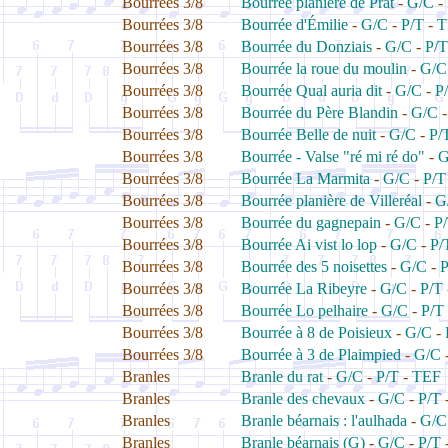
Bourrées 3/8
Bourrée planière de Prat
-
G/C
-
Bourrées 3/8
Bourrée d'Émilie
-
G/C
-
P/T
-
T
Bourrées 3/8
Bourrée du Donziais
-
G/C
-
P/T
Bourrées 3/8
Bourrée la roue du moulin
-
G/C
Bourrées 3/8
Bourrée Qual auria dit
-
G/C
-
P
Bourrées 3/8
Bourrée du Père Blandin
-
G/C
Bourrées 3/8
Bourrée Belle de nuit
-
G/C
-
P/
Bourrées 3/8
Bourrée - Valse "ré mi ré do"
-
G
Bourrées 3/8
Bourrée La Marmita
-
G/C
-
P/T
Bourrées 3/8
Bourrée planière de Villeréal
-
G
Bourrées 3/8
Bourrée du gagnepain
-
G/C
-
P
Bourrées 3/8
Bourrée Ai vist lo lop
-
G/C
-
P/
Bourrées 3/8
Bourrée des 5 noisettes
-
G/C
-
P
Bourrées 3/8
Bourrée La Ribeyre
-
G/C
-
P/T
Bourrées 3/8
Bourrée Lo pelhaire
-
G/C
-
P/T
Bourrées 3/8
Bourrée à 8 de Poisieux
-
G/C
-
Bourrées 3/8
Bourrée à 3 de Plaimpied
-
G/C
Branles
Branle du rat
-
G/C
-
P/T
-
TEF
Branles
Branle des chevaux
-
G/C
-
P/T
Branles
Branle béarnais : l'aulhada
-
G/C
Branles
Branle béarnais (G)
-
G/C
-
P/T