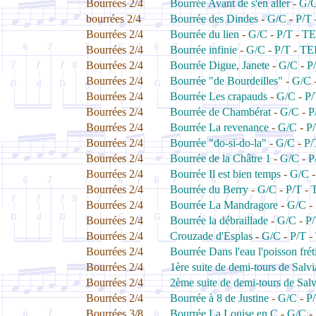
Bourrées 2/4
Bourrée Avant de s'en aller
-
G/
bourrées 2/4
Bourrée des Dindes
-
G/C
-
P/T
Bourrées 2/4
Bourrée du lien
-
G/C
-
P/T
-
TE
Bourrées 2/4
Bourrée infinie
-
G/C
-
P/T
-
TE
Bourrées 2/4
Bourrée Digue, Janete
-
G/C
-
P
Bourrées 2/4
Bourrée "de Bourdeilles"
-
G/C
Bourrées 2/4
Bourrée Les crapauds
-
G/C
-
P/
Bourrées 2/4
Bourrée de Chambérat
-
G/C
-
P
Bourrées 2/4
Bourrée La revenance
-
G/C
-
P
Bourrées 2/4
Bourrée "do-si-do-la"
-
G/C
-
P/
Bourrées 2/4
Bourrée de la Châtre 1
-
G/C
-
P
Bourrées 2/4
Bourrée Il est bien temps
-
G/C
Bourrées 2/4
Bourrée du Berry
-
G/C
-
P/T
-
Bourrées 2/4
Bourrée La Mandragore
-
G/C
-
Bourrées 2/4
Bourrée la débraillade
-
G/C
-
P
Bourrées 2/4
Crouzade d'Esplas
-
G/C
-
P/T
-
Bourrées 2/4
Bourrée Dans l'eau l'poisson fréti
Bourrées 2/4
1ère suite de demi-tours de Salvi
Bourrées 2/4
2ème suite de demi-tours de Salv
Bourrées 2/4
Bourrée à 8 de Justine
-
G/C
-
P
Bourrées 3/8
Bourrée La Louise en C
-
G/C
-