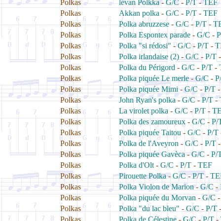
Polkas
levan Polkka
-
G/C
-
P/T
-
TEF
Polkas
Akkan polka
-
G/C
-
P/T
-
TEF
Polkas
Polka abruzzese
-
G/C
-
P/T
-
T
Polkas
Polka Espontex parade
-
G/C
-
P
Polkas
Polka "si rédosi"
-
G/C
-
P/T
-
T
Polkas
Polka irlandaise (2)
-
G/C
-
P/T
Polkas
Polka du Périgord
-
G/C
-
P/T
-
Polkas
Polka piquée Le merle
-
G/C
-
P
Polkas
Polka piquée Mimi
-
G/C
-
P/T
Polkas
John Ryan's polka
-
G/C
-
P/T
-
Polkas
La virolet polka
-
G/C
-
P/T
-
T
Polkas
Polka des zamoureux
-
G/C
-
P/
Polkas
Polka piquée Taitou
-
G/C
-
P/T
Polkas
Polka de l'Aveyron
-
G/C
-
P/T
Polkas
Polka piquée Gavèca
-
G/C
-
P/
Polkas
Polka d'Olt
-
G/C
-
P/T
-
TEF
Polkas
Pirouette Polka
-
G/C
-
P/T
-
TE
Polkas
Polka Violon de Marion
-
G/C
-
Polkas
Polka piquée du Morvan
-
G/C
Polkas
Polka "du lac bleu"
-
G/C
-
P/T
Polkas
Polka de Célestine
-
G/C
-
P/T
-