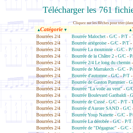
Télécharger les 761 fichi
Cliquez sur les flêches pour trier (da
Catégorie
Bourrées 2/4
Bourrée Malochet
-
G/C
-
P/T
-
Bourrées 2/4
Bourrée ariégeoise
-
G/C
-
P/T
-
Bourrées 2/4
Bourrée La moutonne
-
G/C
-
P
Bourrées 2/4
Bourrée de la Châtre 2
-
G/C
-
P
Bourrées 2/4
Bourrée 2/4 Le long du chemin
Bourrées 2/4
Bourrée de Marrakech
-
G/C
-
P
Bourrées 2/4
Bourrée d'automne
-
G/C
-
P/T
Bourrées 2/4
Bourrée de Gaston Pommier
-
G
Bourrées 2/4
Bourrée "La voile au vent"
-
G/
Bourrées 2/4
Bourrée Boulevard Garibaldi
-
G
Bourrées 2/4
Bourrée de Cussé
-
G/C
-
P/T
-
Bourrées 2/4
Bourrée d'Aurore SAND
-
G/C
Bourrées 2/4
Bourrée Youp Nanette
-
G/C
-
P
Bourrées 2/4
Bourrée La dérobée
-
G/C
-
P/T
Bourrées 2/4
Bourrée de "Dégagnac"
-
G/C
-