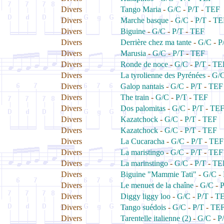
Divers
Tango Maria
-
G/C
-
P/T
-
TEF
Divers
Marche basque
-
G/C
-
P/T
-
TE
Divers
Biguine
-
G/C
-
P/T
-
TEF
Divers
Derrière chez ma tante
-
G/C
-
P
Divers
Marusia
-
G/C
-
P/T
-
TEF
Divers
Ronde de noce
-
G/C
-
P/T
-
TE
Divers
La tyrolienne des Pyrénées
-
G/
Divers
Galop nantais
-
G/C
-
P/T
-
TEF
Divers
The train
-
G/C
-
P/T
-
TEF
Divers
Dos palomitas
-
G/C
-
P/T
-
TE
Divers
Kazatchock
-
G/C
-
P/T
-
TEF
Divers
Kazatchock
-
G/C
-
P/T
-
TEF
Divers
La Cucaracha
-
G/C
-
P/T
-
TEF
Divers
La maristingo
-
G/C
-
P/T
-
TEF
Divers
La marinstingo
-
G/C
-
P/T
-
TE
Divers
Biguine "Mammie Tati"
-
G/C
-
Divers
Le menuet de la chaîne
-
G/C
-
P
Divers
Diggy liggy loo
-
G/C
-
P/T
-
T
Divers
Tango suédois
-
G/C
-
P/T
-
TE
Divers
Tarentelle italienne (2)
-
G/C
-
P