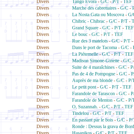
Divers
Tango Evora
-
G/C
-
P/T
-
TEF
Divers
Marche des cabrettaires
-
G/C
-
Divers
La Nosta Gata ou Moscova
-
G/
Divers
Chibric - Chibrac
-
G/C
-
P/T
-
Divers
Grand Square
-
G/C
-
P/T
-
TEF
Divers
Le bouc
-
G/C
-
P/T
-
TEF
Divers
Rue des 3 matelots
-
G/C
-
P/T
Divers
Dans le port de Tacoma
-
G/C
-
Divers
La Piéternelle
-
G/C
-
P/T
-
TEF
Divers
Madison Simone-Ginette
-
G/C
Divers
Suite de 4 maraîchines
-
G/C
-
P
Divers
Pas de 4 de Pompogne
-
G/C
-
P
Divers
Auprès de ma blonde
-
G/C
-
P/
Divers
Le petit pont
-
G/C
-
P/T
-
TEF
Divers
Farandole de Tarascon
-
G/C
-
P
Divers
Farandole de Menton
-
G/C
-
P/
Divers
O, Suzannah.
-
G/C
-
P/T
-
TEF
Divers
Tindelou
-
G/C
-
P/T
-
TEF
Divers
En passant par le bois
-
G/C
-
P/
Divers
Ronde : Dessus la grava de Bor
Divers
Hasapikos
-
G/C
-
P/T
-
TEF