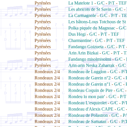
Pyrénées
La Matelote 1
-
G/C
-
P/T
-
TEF
Pyrénées
Les abricots de St Savin
-
G/C
-
Pyrénées
La Carmagnole
-
G/C
-
P/T
-
TE
Pyrénées
Les bâtons-Lous Totchous de St
Pyrénées
Polka piquée du Magnoac
-
G/C
Pyrénées
Dus Hegi
-
G/C
-
P/T
-
TEF
Pyrénées
Charmantine
-
G/C
-
P/T
-
TEF
Pyrénées
Fandango Goizueta
-
G/C
-
P/T
Pyrénées
Arin Arin Bizkai
-
G/C
-
P/T
-
T
Pyrénées
Fandango misolmisolmi
-
G/C
-
Pyrénées
Arin-arin Neska Zaharrak
-
G/C
Rondeaux 2/4
Rondeau de Lugglon
-
G/C
-
P/
Rondeaux 2/4
Rondeau de Garein n°2
-
G/C
-
Rondeaux 2/4
Rondeau de Garein n°1
-
G/C
-
Rondeaux 2/4
Rondeau Coquin de Pire
-
G/C
Rondeaux 2/4
Rondeu lo mon pair'
-
G/C
-
P/T
Rondeaux 2/4
Rondeau L'esquirolet
-
G/C
-
P/
Rondeaux 2/4
Rondeau d'Alexis CAPE
-
G/C
Rondeaux 2/4
Rondeau de Polastron
-
G/C
-
P
Rondeaux 2/4
Rondeau de Samatan
-
G/C
-
P/