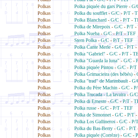
Polkas
Polka piquée du gars Pierre
-
G/
Polkas
Polka du soufflet
-
G/C
-
P/T
-
T
Polkas
Polka Blanchard
-
G/C
-
P/T
-
T
Polkas
Polka de Mirepoix
-
G/C
-
P/T
-
Polkas
Polka Nueba
-
G/C
-
P/T
-
TEF
Polkas
Stern Polka
-
G/C
-
P/T
-
TEF
Polkas
Polka Cante Merle
-
G/C
-
P/T
-
Polkas
Polka "Gabriel"
-
G/C
-
P/T
-
T
Polkas
Polka "Guarda la luna"
-
G/C
-
Polkas
Polka piquée Pintou
-
G/C
-
P/T
Polkas
Polka Grimacieira (des bébés)
-
Polkas
Polka "trad" de Marimbault
-
G/
Polkas
Polka du Père Machin
-
G/C
-
P
Polkas
Polka Trucada - La lavaira
-
G/C
Polkas
Polka di Ernesto
-
G/C
-
P/T
-
T
Polkas
Polka russe
-
G/C
-
P/T
-
TEF
Polkas
Polka de Simonnet
-
G/C
-
P/T
Polkas
Polka Los Gallineros
-
G/C
-
P/
Polkas
Polka du Bas-Berry
-
G/C
-
P/T
Polkas
Polka piquée (Corrèze)
-
G/C
-
P