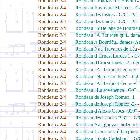
Rondeaux 2/4
Rondeau Grand-Père Corbefin
-
Rondeaux 2/4
Rondeau Raymond Mesmes
-
G
Rondeaux 2/4
Rondeau des lustres
-
G/C
-
P/T
Rondeaux 2/4
Rondeau des landes
-
G/C
-
P/T
Rondeaux 2/4
Rondeau "Su'le lane de Bourdé
Rondeaux 2/4
Rondeau "A Bourdéu qu'i...dam
Rondeaux 2/4
Rondeau A Bourdéu...dames (Ar
Rondeaux 2/4
Rondeau Nau Travaires de Léa
Rondeaux 2/4
Rondeau d' Ernest Lurdes 1
-
G/
Rondeaux 2/4
Rondeau d'Ernest Lurdes 2
-
G/
Rondeaux 2/4
Rondeau "Au barricot deu novi"
Rondeaux 2/4
Rondeau "Nau esquilhots"
-
G/
Rondeaux 2/4
Rondeau "Au barricot deu novi"
Rondeaux 2/4
Rondeau : La sovenenca
-
G/C
Rondeaux 2/4
Rondeau de Joseph Roméo -1-
Rondeaux 2/4
Rondeau de Joseph Roméo -2-
Rondeaux 2/4
Rondeau d'Alexis Capes "939"
Rondeaux 2/4
Rondeau des Landes "937"
-
G/
Rondeaux 2/4
Rondeau Nau gouyats bolen ma 
Rondeaux 2/4
Rondeau L'arroumic é lou pinsa
Rondeaux 2/4
Rondeau "Sauta Cadishon"
-
G/