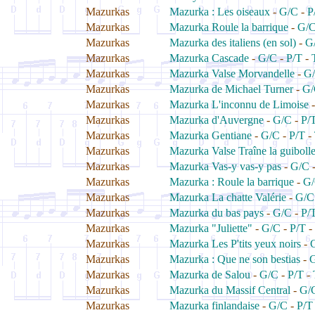
Mazurkas
Mazurka : Les oiseaux
-
G/C
-
P
Mazurkas
Mazurka Roule la barrique
-
G/
Mazurkas
Mazurka des italiens (en sol)
-
G
Mazurkas
Mazurka Cascade
-
G/C
-
P/T
-
Mazurkas
Mazurka Valse Morvandelle
-
G
Mazurkas
Mazurka de Michael Turner
-
G/
Mazurkas
Mazurka L'inconnu de Limoise
Mazurkas
Mazurka d'Auvergne
-
G/C
-
P/
Mazurkas
Mazurka Gentiane
-
G/C
-
P/T
-
Mazurkas
Mazurka Valse Traîne la guiboll
Mazurkas
Mazurka Vas-y vas-y pas
-
G/C
Mazurkas
Mazurka : Roule la barrique
-
G
Mazurkas
Mazurka La chatte Valérie
-
G/C
Mazurkas
Mazurka du bas pays
-
G/C
-
P/
Mazurkas
Mazurka "Juliette"
-
G/C
-
P/T
-
Mazurkas
Mazurka Les P'tits yeux noirs
-
Mazurkas
Mazurka : Que ne son bestias
-
Mazurkas
Mazurka de Salou
-
G/C
-
P/T
-
Mazurkas
Mazurka du Massif Central
-
G/
Mazurkas
Mazurka finlandaise
-
G/C
-
P/T