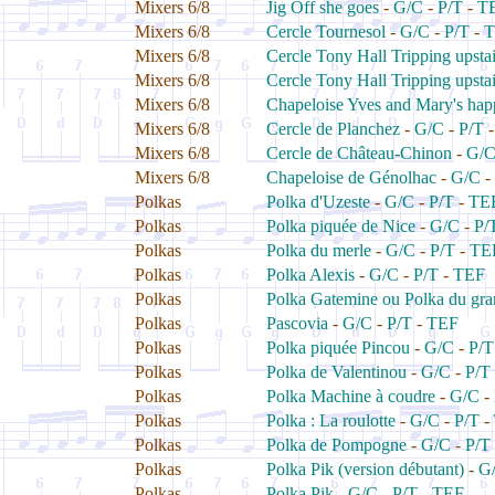
Mixers 6/8
Jig Off she goes
-
G/C
-
P/T
-
T
Mixers 6/8
Cercle Tournesol
-
G/C
-
P/T
-
T
Mixers 6/8
Cercle Tony Hall Tripping upsta
Mixers 6/8
Cercle Tony Hall Tripping upsta
Mixers 6/8
Chapeloise Yves and Mary's hap
Mixers 6/8
Cercle de Planchez
-
G/C
-
P/T
Mixers 6/8
Cercle de Château-Chinon
-
G/
Mixers 6/8
Chapeloise de Génolhac
-
G/C
-
Polkas
Polka d'Uzeste
-
G/C
-
P/T
-
TE
Polkas
Polka piquée de Nice
-
G/C
-
P/
Polkas
Polka du merle
-
G/C
-
P/T
-
TE
Polkas
Polka Alexis
-
G/C
-
P/T
-
TEF
Polkas
Polka Gatemine ou Polka du gra
Polkas
Pascovia
-
G/C
-
P/T
-
TEF
Polkas
Polka piquée Pincou
-
G/C
-
P/T
Polkas
Polka de Valentinou
-
G/C
-
P/T
Polkas
Polka Machine à coudre
-
G/C
-
Polkas
Polka : La roulotte
-
G/C
-
P/T
-
Polkas
Polka de Pompogne
-
G/C
-
P/T
Polkas
Polka Pik (version débutant)
-
G
Polkas
Polka Pik
-
G/C
-
P/T
-
TEF