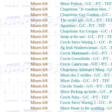
Mixers 6/8
Mixer Potiron
-
G/C
-
P/T
-
TEF
Mixers 6/8
Chapeloise "Je voudrais bien..."
Mixers 6/8
Chapeloise Gay Gordon
-
G/C
-
Mixers 6/8
The oyster girl
-
G/C
-
P/T
-
TE
Mixers 6/8
Jiguetines
-
G/C
-
P/T
-
TEF
Mixers 6/8
Chapeloise Ary Grogan
-
G/C
-
Mixers 6/8
Jump at the sun
-
G/C
-
P/T
-
TE
Mixers 6/8
Cercle Steve Waring 1
-
G/C
-
P
Mixers 6/8
Jig Irish Washerwoman
-
G/C
-
Mixers 6/8
Cercle Madomadi
-
G/C
-
P/T
-
Mixers 6/8
Cercle Greenfields
-
G/C
-
P/T
-
Mixers 6/8
Cercle Cabr'e can
-
G/C
-
P/T
-
Mixers 6/8
Chapeloise Alleman's Marsj
-
G/
Mixers 6/8
Mixer des 2 vieilles
-
G/C
-
P/T
Mixers 6/8
Mixer Zelda
-
G/C
-
P/T
-
TEF
Mixers 6/8
Circolo Tondo
-
G/C
-
P/T
-
TE
Mixers 6/8
Mixer Picking up birds
-
G/C
-
P
Mixers 6/8
Cercle Nina
-
G/C
-
P/T
-
TEF
Mixers 6/8
Cercle Steve Waring 2
-
G/C
-
P
Mixers 6/8
Mixer Haste to the wedding
-
G/