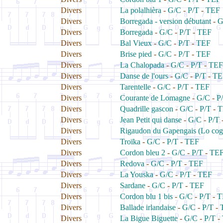
Divers
La polalhièra
-
G/C
-
P/T
-
TEF
Divers
Borregada - version débutant
-
G
Divers
Borregada
-
G/C
-
P/T
-
TEF
Divers
Bal Vieux
-
G/C
-
P/T
-
TEF
Divers
Brise pied
-
G/C
-
P/T
-
TEF
Divers
La Chalopada
-
G/C
-
P/T
-
TEF
Divers
Danse de l'ours
-
G/C
-
P/T
-
TE
Divers
Tarentelle
-
G/C
-
P/T
-
TEF
Divers
Courante de Lomagne
-
G/C
-
P
Divers
Quadrille gascon
-
G/C
-
P/T
-
T
Divers
Jean Petit qui danse
-
G/C
-
P/T
Divers
Rigaudon du Gapengais (Lo co
Divers
Troïka
-
G/C
-
P/T
-
TEF
Divers
Cordon bleu 2
-
G/C
-
P/T
-
TE
Divers
Redova
-
G/C
-
P/T
-
TEF
Divers
La Youska
-
G/C
-
P/T
-
TEF
Divers
Sardane
-
G/C
-
P/T
-
TEF
Divers
Cordon blu 1 bis
-
G/C
-
P/T
-
T
Divers
Ballade irlandaise
-
G/C
-
P/T
-
Divers
La Bigue Biguette
-
G/C
-
P/T
-