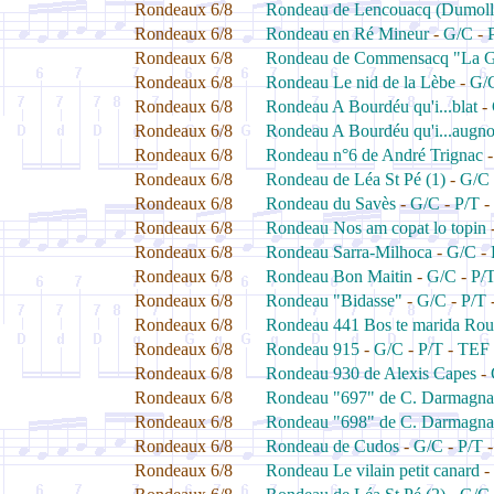
Rondeaux 6/8
Rondeau de Lencouacq (Dumoll
Rondeaux 6/8
Rondeau en Ré Mineur
-
G/C
-
Rondeaux 6/8
Rondeau de Commensacq "La G
Rondeaux 6/8
Rondeau Le nid de la Lèbe
-
G/
Rondeaux 6/8
Rondeau A Bourdéu qu'i...blat
-
Rondeaux 6/8
Rondeau A Bourdéu qu'i...augn
Rondeaux 6/8
Rondeau n°6 de André Trignac
Rondeaux 6/8
Rondeau de Léa St Pé (1)
-
G/C
Rondeaux 6/8
Rondeau du Savès
-
G/C
-
P/T
-
Rondeaux 6/8
Rondeau Nos am copat lo topin
Rondeaux 6/8
Rondeau Sarra-Milhoca
-
G/C
-
Rondeaux 6/8
Rondeau Bon Maitin
-
G/C
-
P/
Rondeaux 6/8
Rondeau "Bidasse"
-
G/C
-
P/T
Rondeaux 6/8
Rondeau 441 Bos te marida Rou
Rondeaux 6/8
Rondeau 915
-
G/C
-
P/T
-
TEF
Rondeaux 6/8
Rondeau 930 de Alexis Capes
-
Rondeaux 6/8
Rondeau "697" de C. Darmagna
Rondeaux 6/8
Rondeau "698" de C. Darmagna
Rondeaux 6/8
Rondeau de Cudos
-
G/C
-
P/T
Rondeaux 6/8
Rondeau Le vilain petit canard
-