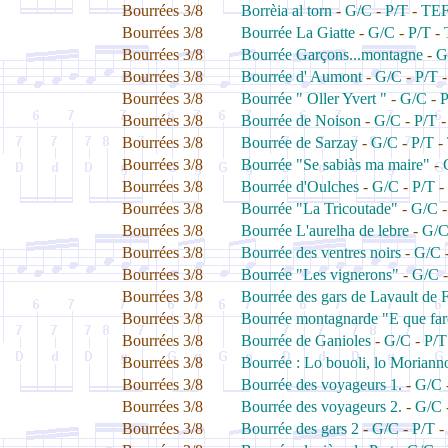
Bourrées 3/8
Borrèia al torn
-
G/C
-
P/T
-
TE
Bourrées 3/8
Bourrée La Giatte
-
G/C
-
P/T
-
Bourrées 3/8
Bourrée Garçons...montagne
-
G
Bourrées 3/8
Bourrée d' Aumont
-
G/C
-
P/T
Bourrées 3/8
Bourrée " Oller Yvert "
-
G/C
-
P
Bourrées 3/8
Bourrée de Noison
-
G/C
-
P/T
Bourrées 3/8
Bourrée de Sarzay
-
G/C
-
P/T
-
Bourrées 3/8
Bourrée "Se sabiàs ma maire"
-
Bourrées 3/8
Bourrée d'Oulches
-
G/C
-
P/T
-
Bourrées 3/8
Bourrée "La Tricoutade"
-
G/C
Bourrées 3/8
Bourrée L'aurelha de lebre
-
G/
Bourrées 3/8
Bourrée des ventres noirs
-
G/C
Bourrées 3/8
Bourrée "Les vignerons"
-
G/C
Bourrées 3/8
Bourrée des gars de Lavault de F
Bourrées 3/8
Bourrée montagnarde "E que fa
Bourrées 3/8
Bourrée de Ganioles
-
G/C
-
P/T
Bourrées 3/8
Bourrée : Lo bouoli, lo Moriann
Bourrées 3/8
Bourrée des voyageurs 1.
-
G/C
Bourrées 3/8
Bourrée des voyageurs 2.
-
G/C
Bourrées 3/8
Bourrée des gars 2
-
G/C
-
P/T
-