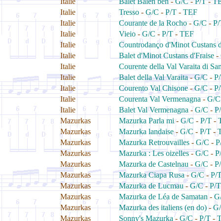
Italie
Balet Balen ben
-
G/C
-
P/T
-
T
Italie
Tresso
-
G/C
-
P/T
-
TEF
Italie
Courante de la Rocho
-
G/C
-
P/
Italie
Vieio
-
G/C
-
P/T
-
TEF
Italie
Countrodanço d'Minot Custans d
Italie
Balet d'Minot Custans d'Fraise
-
Italie
Courente della Val Varaita di S
Italie
Balet della Val Varaita
-
G/C
-
P
Italie
Courento Val Chisone
-
G/C
-
P
Italie
Courenta Val Vermenagna
-
G/C
Italie
Balet Val Vermenagna
-
G/C
-
P
Mazurkas
Mazurka Parla mi
-
G/C
-
P/T
-
Mazurkas
Mazurka landaise
-
G/C
-
P/T
-
Mazurkas
Mazurka Retrouvailles
-
G/C
-
P
Mazurkas
Mazurka : Les oizelles
-
G/C
-
P
Mazurkas
Mazurka de Castelnau
-
G/C
-
P
Mazurkas
Mazurka Ciapa Rusa
-
G/C
-
P/
Mazurkas
Mazurka de Lucmau
-
G/C
-
P/T
Mazurkas
Mazurka de Léa de Samatan
-
G
Mazurkas
Mazurka des italiens (en do)
-
G
Mazurkas
Sonny's Mazurka
-
G/C
-
P/T
-