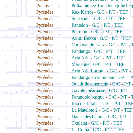
Polkas
Polka piquée Ton chien jolie ber
Pyrénées
Kax Karrot
-
G/C
-
P/T
-
TEF
Pyrénées
Sept sauts
-
G/C
-
P/T
-
TEF
Pyrénées
Pantelon
-
G/C
-
P/T
-
TEF
Pyrénées
Peiroton
-
G/C
-
P/T
-
TEF
Pyrénées
Axuri Beltxa
-
G/C
-
P/T
-
TEF
Pyrénées
Carnaval de Lanz
-
G/C
-
P/T
-
Pyrénées
Fandango
-
G/C
-
P/T
-
TEF
Pyrénées
Arin Arin
-
G/C
-
P/T
-
TEF
Pyrénées
Marianne
-
G/C
-
P/T
-
TEF
Pyrénées
Arin Arin Larraun
-
G/C
-
P/T
-
Pyrénées
Fandango en la mineur
-
G/C
-
P
Pyrénées
Quadrille américain
-
G/C
-
P/T
Pyrénées
Gavotte béarnaise
-
G/C
-
P/T
-
Pyrénées
Farandole basque
-
G/C
-
P/T
-
Pyrénées
Jota de Tafalla
-
G/C
-
P/T
-
TE
Pyrénées
La Matelote 2
-
G/C
-
P/T
-
TEF
Pyrénées
Danse des bâtons
-
G/C
-
P/T
-
Pyrénées
Txulalaï
-
G/C
-
P/T
-
TEF
Pyrénées
La Craba
-
G/C
-
P/T
-
TEF