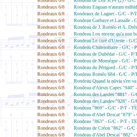
Rondeaux 6/8
Rondeau de Léa St Pé (2)
-
G/C
Rondeaux 6/8
Rondeau Enguan n'auram milhi
Rondeaux 6/8
Rondeaux de Lagnet
-
G/C
-
P/
Rondeaux 6/8
Rondeau Garbaye et Lassalle
-
G
Rondeaux 6/8
Rondeau de J. Roméo et A. Drés
Rondeaux 6/8
Rondeau Lou moyne qu'a nau ba
Rondeaux 6/8
Rondeau Le curé d'Uzeste
-
G/C
Rondeaux 6/8
Rondeau Chaleminaire
-
G/C
-
P
Rondeaux 6/8
Rondeau de Dubédat
-
G/C
-
P/
Rondeaux 6/8
Rondeau de Monségur
-
G/C
-
P
Rondeaux 6/8
Rondeau du Périgord
-
G/C
-
P/
Rondeaux 6/8
Rondeau Roméo 684
-
G/C
-
P/
Rondeaux 6/8
Rondeau Quand la nòvia s'en va 
Rondeaux 6/8
Rondeau d'Alexis Capes "940"
Rondeaux 6/8
Rondeau des Landes "881"
-
G/
Rondeaux 6/8
Rondeau des Landes "928"
-
G/
Rondeaux 6/8
Rondeau "869"
-
G/C
-
P/T
-
T
Rondeaux 6/8
Rondeau d'Abel Descat "879"
-
Rondeaux 6/8
Rondeau "863"
-
G/C
-
P/T
-
T
Rondeaux 6/8
Rondeau de Créon "862"
-
G/C
Rondeaux 6/8
Rondeau d'Abel Descat "882"
-