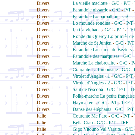
Divers
La vieille maclotte
-
G/C
-
P/T
-
Divers
Farandole nissarde
-
G/C
-
P/T
-
Divers
Farandole Lo parpalhon
-
G/C
-
Divers
Lo mounde rondina
-
G/C
-
P/T
Divers
La Calvinhada
-
G/C
-
P/T
-
TE
Divers
Ronde du Quercy Lo primièr de
Divers
Marche de St Junien
-
G/C
-
P/T
Divers
Farandole Lo camel de Béziers
Divers
Farandole des marquises
-
G/C
Divers
Marche La chabretaire
-
G/C
-
P
Divers
Courante La Limousine
-
G/C
-
Divers
Virolet d'Angles - 1
-
G/C
-
P/T
Divers
Virolet d'Angles - 2
-
G/C
-
P/T
Divers
Saut de l'escoba
-
G/C
-
P/T
-
T
Divers
Polka-marche La petite française
Divers
Haymakers
-
G/C
-
P/T
-
TEF
Divers
Danse des éléphants
-
G/C
-
P/T
Italie
Courente Me Pare
-
G/C
-
P/T
-
Italie
Bella Ciao
-
G/C
-
P/T
-
TEF
Italie
Gigo Vitouno Val Varaita
-
G/C