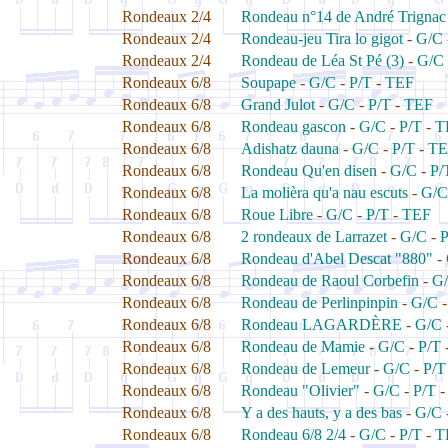
Rondeaux 2/4
Rondeau n°14 de André Trignac
Rondeaux 2/4
Rondeau-jeu Tira lo gigot
-
G/C
Rondeaux 2/4
Rondeau de Léa St Pé (3)
-
G/C
Rondeaux 6/8
Soupape
-
G/C
-
P/T
-
TEF
Rondeaux 6/8
Grand Julot
-
G/C
-
P/T
-
TEF
Rondeaux 6/8
Rondeau gascon
-
G/C
-
P/T
-
T
Rondeaux 6/8
Adishatz dauna
-
G/C
-
P/T
-
TE
Rondeaux 6/8
Rondeau Qu'en disen
-
G/C
-
P/
Rondeaux 6/8
La molièra qu'a nau escuts
-
G/C
Rondeaux 6/8
Roue Libre
-
G/C
-
P/T
-
TEF
Rondeaux 6/8
2 rondeaux de Larrazet
-
G/C
-
P
Rondeaux 6/8
Rondeau d'Abel Descat "880"
-
Rondeaux 6/8
Rondeau de Raoul Corbefin
-
G
Rondeaux 6/8
Rondeau de Perlinpinpin
-
G/C
Rondeaux 6/8
Rondeau LAGARDÈRE
-
G/C
Rondeaux 6/8
Rondeau de Mamie
-
G/C
-
P/T
Rondeaux 6/8
Rondeau de Lemeur
-
G/C
-
P/T
Rondeaux 6/8
Rondeau "Olivier"
-
G/C
-
P/T
Rondeaux 6/8
Y a des hauts, y a des bas
-
G/C
Rondeaux 6/8
Rondeau 6/8 2/4
-
G/C
-
P/T
-
T