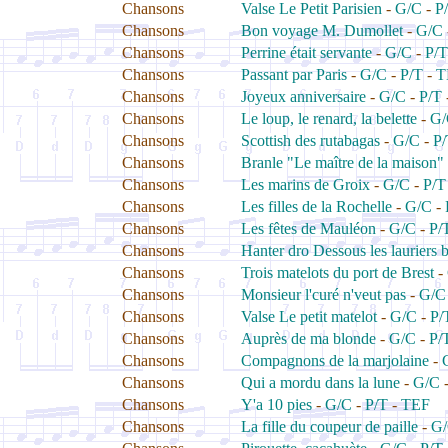
Chansons
Valse Le Petit Parisien
-
G/C
-
P
Chansons
Bon voyage M. Dumollet
-
G/C
Chansons
Perrine était servante
-
G/C
-
P/T
Chansons
Passant par Paris
-
G/C
-
P/T
-
T
Chansons
Joyeux anniversaire
-
G/C
-
P/T
Chansons
Le loup, le renard, la belette
-
G/
Chansons
Scottish des rutabagas
-
G/C
-
P
Chansons
Branle "Le maître de la maison"
Chansons
Les marins de Groix
-
G/C
-
P/T
Chansons
Les filles de la Rochelle
-
G/C
-
Chansons
Les fêtes de Mauléon
-
G/C
-
P/
Chansons
Hanter dro Dessous les lauriers 
Chansons
Trois matelots du port de Brest
-
Chansons
Monsieur l'curé n'veut pas
-
G/C
Chansons
Valse Le petit matelot
-
G/C
-
P/
Chansons
Auprès de ma blonde
-
G/C
-
P/
Chansons
Compagnons de la marjolaine
-
Chansons
Qui a mordu dans la lune
-
G/C
Chansons
Y'a 10 pies
-
G/C
-
P/T
-
TEF
Chansons
La fille du coupeur de paille
-
G