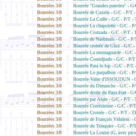
Bourrées 3/8
Bourrée "Grandes poteries"
-
G/
Bourrées 3/8
Bourrée de Cazalis
-
G/C
-
P/T
Bourrées 3/8
Bourrée La Caille
-
G/C
-
P/T
-
Bourrées 3/8
Bourrée La chapelotte
-
G/C
-
P
Bourrées 3/8
Bourrée Crotzada
-
G/C
-
P/T
-
Bourrées 3/8
Bourrée de Nasbinals
-
G/C
-
P/
Bourrées 3/8
Bourrée croisée de Glux
-
G/C
-
Bourrées 3/8
Bourrée La montagnarde
-
G/C
Bourrées 3/8
Bourrée Comidjiado
-
G/C
-
P/T
Bourrées 3/8
Bourrée Para lo lop
-
G/C
-
P/T
Bourrées 3/8
Bourrée Lo parpalhon
-
G/C
-
P
Bourrées 3/8
Bourrée-Valse d'ISSOUDUN
-
Bourrées 3/8
Bourrée du Dimanche
-
G/C
-
P
Bourrées 3/8
Bourrée droite du Pays Fort
-
G/
Bourrées 3/8
Bourrée par Alain
-
G/C
-
P/T
-
Bourrées 3/8
Bourrée Corrézienne
-
G/C
-
P/
Bourrées 3/8
Bourrée Croisée
-
G/C
-
P/T
-
T
Bourrées 3/8
Bourrée de François Vidalenc
-
Bourrées 3/8
Bourrée du Trinquier
-
G/C
-
P/
Bourrées 3/8
Bourrée La Louise (G, avec pico