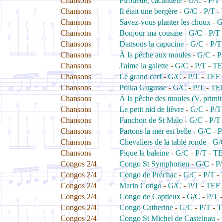
Chansons
Pirouette, cacahuète
-
G/C
-
P/T
Chansons
Il était une bergère
-
G/C
-
P/T
-
Chansons
Savez-vous planter les choux
-
G
Chansons
Bonjour ma cousine
-
G/C
-
P/T
Chansons
Dansons la capucine
-
G/C
-
P/T
Chansons
À la pêche aux moules
-
G/C
-
P
Chansons
J'aime la galette
-
G/C
-
P/T
-
T
Chansons
Le grand cerf
-
G/C
-
P/T
-
TEF
Chansons
Polka Gugusse
-
G/C
-
P/T
-
TE
Chansons
À la pêche des moules (V. primit
Chansons
Le petit nid de lièvre
-
G/C
-
P/T
Chansons
Fanchon de St Malo
-
G/C
-
P/T
Chansons
Partons la mer est belle
-
G/C
-
P
Chansons
Chevaliers de la table ronde
-
G/
Chansons
Pique la baleine
-
G/C
-
P/T
-
T
Congos 2/4
Congo St Symphorien
-
G/C
-
P
Congos 2/4
Congo de Préchac
-
G/C
-
P/T
-
Congos 2/4
Marin Congo
-
G/C
-
P/T
-
TEF
Congos 2/4
Congo de Captieux
-
G/C
-
P/T
Congos 2/4
Congo Catherine
-
G/C
-
P/T
-
T
Congos 2/4
Congo St Michel de Castelnau
-