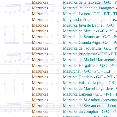
Mazurkas
Mazurka de la fauvette
-
G/C
-
P
Mazurkas
Mazurka italienne de Varaignes
Mazurkas
Mazurka La nèu
-
G/C
-
P/T
-
T
Mazurkas
Ma grand-mère, quand je danse..
Mazurkas
Mazurka Java de Lagnet
-
G/C
Mazurkas
Mazurka de Minuit
-
G/C
-
P/T
Mazurkas
Mazurka de Sémussac
-
G/C
-
P
Mazurkas
Mazurka Granda Aiga
-
G/C
-
P
Mazurkas
Mazurka de l'aquarium
-
G/C
-
P
Mazurkas
Mazurka Principessa
-
G/C
-
P/T
Mazurkas
Mazurka de Michel Harismendy
Mazurkas
Mazurka Härgaläten
-
G/C
-
P/T
Mazurkas
Mazurchat
-
G/C
-
P/T
-
TEF
Mazurkas
Mazurka Gandara
-
G/C
-
P/T
-
Mazurkas
Mazurka-valse de la pluie
-
G/C
Mazurkas
Mazurka de Marcel Lagardère
-
Mazurkas
Mazurka Lapleau
-
G/C
-
P/T
-
Mazurkas
Mazurka de St Andiou (provença
Mazurkas
Mazurka de Servant ou de Jabut
Mazurkas
Mazurka du comptoir
-
G/C
-
P/