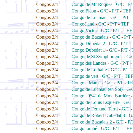
Congos 2/4
Congo de Mr Roques
-
G/C
-
P/
Congos 2/4
Congo Picon
-
G/C
-
P/T
-
TEF
Congos 2/4
Congo de Lucmau
-
G/C
-
P/T
-
Congos 2/4
Congoéland
-
G/C
-
P/T
-
TEF
Congos 2/4
Congo Victor
-
G/C
-
P/T
-
TEF
Congos 2/4
Congo du Bazadais
-
G/C
-
P/T
Congos 2/4
Congo Dubédat 2
-
G/C
-
P/T
-
Congos 2/4
Congo Dubédat 1
-
G/C
-
P/T
-
Congos 2/4
Congo de St Symphorien 2
-
G/
Congos 2/4
Congo des Landes
-
G/C
-
P/T
-
Congos 2/4
Congo de Lothaire
-
G/C
-
P/T
Congos 2/4
Congo de vert
-
G/C
-
P/T
-
TE
Congos 2/4
Congo a Mama
-
G/C
-
P/T
-
TE
Congos 2/4
Congo de Lucmau (en Sol)
-
G/
Congos 2/4
Congo "954" de Mme Barrière
Congos 2/4
Congo de Louis Esquerre
-
G/C
Congos 2/4
Congo de Fernand Tarrit
-
G/C
Congos 2/4
Congo de Robert Dubedat-3
-
G
Congos 2/4
Congo du Bazadais 2
-
G/C
-
P/
Congos 2/4
Congo tombé
-
G/C
-
P/T
-
TEF