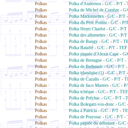
Polkas
Polka d'Andernos
-
G/C
-
P/T
-
Polkas
Polka de Michel de Corrèze
-
G/
Polkas
Polka Marionnettes
-
G/C
-
P/T
Polkas
Polka du Père Pointu
-
G/C
-
P/
Polkas
Polka Henri Charlot
-
G/C
-
P/T
Polkas
Polka des allumettes
-
G/C
-
P/T
Polkas
Polka de Baugy
-
G/C
-
P/T
-
T
Polkas
Polka Batafré
-
G/C
-
P/T
-
TEF
Polkas
Polka piquée d'Alexis Cape
-
G/
Polkas
Polka de Bretagne
-
G/C
-
P/T
-
Polkas
Polka de Bethmale
-
G/C
-
P/T
Polkas
Polka irlandaise (1)
-
G/C
-
P/T
Polkas
Polka de Cazalis
-
G/C
-
P/T
-
T
Polkas
Polka de Jaco Martres
-
G/C
-
P
Polkas
Polka tchèque
-
G/C
-
P/T
-
TEF
Polkas
Polka de Préchac
-
G/C
-
P/T
-
Polkas
Polka Bolegatz-vos-donc
-
G/C
Polkas
Polka à Patricia
-
G/C
-
P/T
-
TE
Polkas
Polka de Prayssac
-
G/C
-
P/T
-
Polkas
Polka piquée du débutant
-
G/C