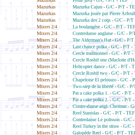
Mazurkas
Petite java
-
G/C
-
P/T
-
TEF
Mazurkas
Mazurka Cajun
-
G/C
-
P/T
-
TE
Mazurkas
Mazurka jouée par Pierre Arfeuil
Mazurkas
Mazurka des 2 coqs
-
G/C
-
P/T
Mixers 2/4
La boulangère
-
G/C
-
P/T
-
TE
Mixers 2/4
Contredanse anglaise
-
G/C
-
P/
Mixers 2/4
The Alderman's Hat
-
G/C
-
P/T
Mixers 2/4
Last chance polka
-
G/C
-
P/T
-
Mixers 2/4
Cercle traditionnel
-
G/C
-
P/T
-
Mixers 2/4
Cercle Rosbif one (Maclotte d'
Mixers 2/4
Helicopter dance
-
G/C
-
P/T
-
T
Mixers 2/4
Cercle Rosbif two
-
G/C
-
P/T
-
Mixers 2/4
Chapeloise El pelotazo
-
G/C
-
P
Mixers 2/4
Two-step de la liberté
-
G/C
-
P/
Mixers 2/4
Pat a cake polka 1.
-
G/C
-
P/T
Mixers 2/4
Pat a cake polka 2.
-
G/C
-
P/T
Mixers 2/4
Contre-danse angl. Chestnut
-
G
Mixers 2/4
Reel Stanislas
-
G/C
-
P/T
-
TEF
Mixers 2/4
Contredanse Le polisson
-
G/C
Mixers 2/4
Reel Turkey in the straw
-
G/C
Mixers 2/4
Galopède Reel
-
G/C
-
P/T
-
TE