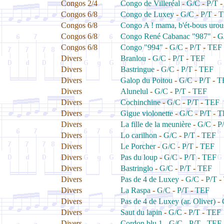
Congos 2/4
Congo de Villeréal
-
G/C
-
P/T
Congos 6/8
Congo de Luxey
-
G/C
-
P/T
-
T
Congos 6/8
Congo A ! mama, b'ét-bous urou
Congos 6/8
Congo René Cabanac "987"
-
G
Congos 6/8
Congo "994"
-
G/C
-
P/T
-
TEF
Divers
Branlou
-
G/C
-
P/T
-
TEF
Divers
Bastringue
-
G/C
-
P/T
-
TEF
Divers
Galop du Poitou
-
G/C
-
P/T
-
T
Divers
Alunelul
-
G/C
-
P/T
-
TEF
Divers
Cochinchine
-
G/C
-
P/T
-
TEF
Divers
Gigue violonette
-
G/C
-
P/T
-
T
Divers
La fille de la meunière
-
G/C
-
P
Divers
Lo carilhon
-
G/C
-
P/T
-
TEF
Divers
Le Porcher
-
G/C
-
P/T
-
TEF
Divers
Pas du loup
-
G/C
-
P/T
-
TEF
Divers
Bastringlo
-
G/C
-
P/T
-
TEF
Divers
Pas de 4 de Luxey
-
G/C
-
P/T
-
Divers
La Raspa
-
G/C
-
P/T
-
TEF
Divers
Pas de 4 de Luxey (ar. Oliver)
-
Divers
Saut du lapin
-
G/C
-
P/T
-
TEF
Divers
Cordon blu 1
-
G/C
-
P/T
-
TEF