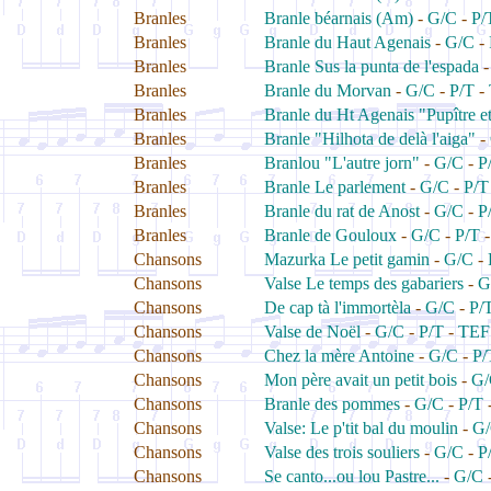
Branles
Branle béarnais (Am)
-
G/C
-
P/
Branles
Branle du Haut Agenais
-
G/C
-
Branles
Branle Sus la punta de l'espada
Branles
Branle du Morvan
-
G/C
-
P/T
-
Branles
Branle du Ht Agenais "Pupître et
Branles
Branle "Hilhota de delà l'aiga"
-
Branles
Branlou "L'autre jorn"
-
G/C
-
P
Branles
Branle Le parlement
-
G/C
-
P/T
Branles
Branle du rat de Anost
-
G/C
-
P
Branles
Branle de Gouloux
-
G/C
-
P/T
Chansons
Mazurka Le petit gamin
-
G/C
-
Chansons
Valse Le temps des gabariers
-
G
Chansons
De cap tà l'immortèla
-
G/C
-
P/
Chansons
Valse de Noël
-
G/C
-
P/T
-
TEF
Chansons
Chez la mère Antoine
-
G/C
-
P/
Chansons
Mon père avait un petit bois
-
G/
Chansons
Branle des pommes
-
G/C
-
P/T
Chansons
Valse: Le p'tit bal du moulin
-
G
Chansons
Valse des trois souliers
-
G/C
-
P
Chansons
Se canto...ou lou Pastre...
-
G/C